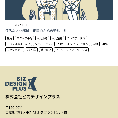
2022.02.01
優秀な人材獲得・定着のための新ルール
採用
スタッフ手配
人材派遣
人材定着
ミレニアル世代
デジタルネイティブ
ダイバーシティ
人財
インクルージョン
人材
共感
マネジメント
2025年
働きがい
ワーク・ライフ・バランス
株式会社ビズデザインプラス
〒150-0011
東京都渋谷区東2-23-3 タゴシンビル７階