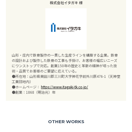
株式会社イタガキ 様
山形・庄内で鉄骨製作の一貫した生産ラインを構築する企業。鉄骨
の設計および製作した鉄骨の工事も手掛け、お客様の幅広いニーズ
にワンストップで対応。創業150年の歴史と革新の精神が培った技
術・品質でお客様のご要望に応えている。
●所在地：山形県東田川郡三川町大字神花字前外川原476-1（天神堂
工業団地内）
●ホームページ：
https://www.itagaki-tk.co.jp/
●創業：1868（明治元）年
OTHER WORKS