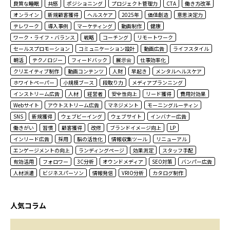
良質な睡眠
共感
ポジショニング
プロジェクト管理力
CTA
働き方改革
オンライン
新規顧客獲得
ヘルスケア
2025年
価値創造
意思決定力
テレワーク
導入事例
マーケティング
動画制作
健康
ワーク・ライフ・バランス
戦略
コーチング
リモートワーク
セールスプロモーション
コミュニケーション設計
動画広告
ライフスタイル
朝活
テクノロジー
フィードバック
展示会
仕事効率化
クリエイティブ制作
動画コンテンツ
人財
早起き
メンタルヘルスケア
ホワイトペーパー
小規模ブース
段取り力
メディアプランニング
インストリーム広告
人材
経営者
安全性向上
リード獲得
費用対効果
Webサイト
アウトストリーム広告
マネジメント
モーニングルーティン
SNS
新規獲得
ウェブビーイング
ウェブサイト
インバナー広告
働きがい
習慣
顧客獲得
改修
ブランドイメージ向上
LP
インリード広告
採用
脳の活性化
情報収集ツール
リニューアル
エンゲージメントの向上
ランディングページ
効果測定
スタッフ手配
有効活用
フォロワー
3C分析
オウンドメディア
SEO対策
バンパー広告
人材派遣
ビジネスパーソン
情報発信
VRIO分析
カタログ制作
人気コラム