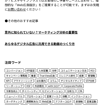
か？ビズデザインプラスではお客様のご予算やニーズに合わせて、理
想的な「Web広告設計」をご提案することが可能です。まずはお気軽
に
お問い合わせ
ください！
●その他のおすすめ記事
意外に知られていない？マーケティング分析の重要性
あらゆるデジタル広告に汎用できる動画のつくり方
注目ワード
コンバージョン
KPI設定
人材定着
分析
コミュニケーション方法
KGI
キャンペーン事務局
集客
True View広告
ミレニアル世代
成果
管理職
KPI
アウトソーシング
会社案内
コラム
デジタルネイティブ
STP分析
リーダーシップ
KSF
外部委託
withコロナ
Corporate Profile
生産性向上
ダイバーシティ
セグメンテーション
分析力
CPA
ニューノーマル
プロモーション
営業ツール
快眠
インクルージョン
ターゲティング
課題解決力
Web広告
アフターコロナ
非接触
営業活動