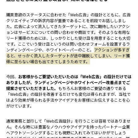
購買意欲のステータスに合わせた「Web広告」の設計とともに、広告
クリエイティブの訴求内容が重要であることを前段でお話ししまし
た。広告によって流入してきたターゲットに、次に期待したいアクシ
ョンはサービスについての問い合わせや商談です。そのような有用な
リード獲得のためには、しっかりとした受け皿を用意することも大切
です。ここでいう受け皿というのは問い合わせフォームを設置するラ
ンディングページや、ホワイトペーパーのこと。
アクションが多すぎ
ると、せっかく流入したターゲットが途中離脱してしまい、リード獲
得に至らない場合も出てきてしまうためです。
今回、
お客様からご要望いただいたのは「Web広告」の設計だけでは
ありましたが、ランディングページやホワイトペーパー改善点までご
提案させていただきました。
もちろんお客様のご要望の通りである
「Web広告」の設計を改善するだけでも変化は得られますが、当社で
はより効果が得られる手法やアイデアをお客様にお伝えすることを心
がけています。
通常業務と並行して「Web広告設計」を行うことは容易ではありませ
ん。そんな時には豊富なノウハウやアイデアを持ったパートナー企業
へアウトソーシングすることも視野に入れてみてはいかがでしょう