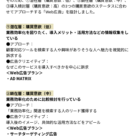
そのため、①潜在層（購買意欲：低）、②顕在層（購買意欲：中）、
③導入検討層（購買意欲：高）の3つの購買意欲のステータスに合わ
せてアプローチする「Web広告」を設計しました。
①潜在層：購買意欲（低）
業務効率化を図りたく、導入メリット・活用方法などの情報収集をし
ている
●アプローチ：
顧客対応ツールを検索する人や興味がありそうな人へ魅力を視覚的に
訴求する
●広告クリエイティブ：
なぜこのサービスを導入すべきかを中心に訴求
＜Web広告プラン＞
・AD MATRIX
②顕在層：購買意欲（中）
業務効率化のために比較検討を行っている
●アプローチ：
「業務効率化」関連を検索する人のリード獲得する
●広告クリエイティブ：
導入後のイメージ、具体的な活用方法などをアピール
＜Web広告プラン＞
・サーチターゲティング広告